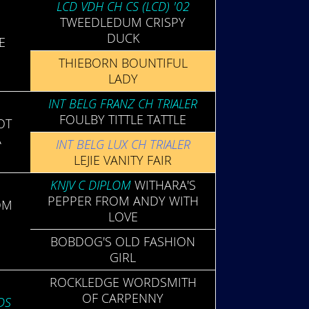
LCD VDH CH CS (LCD) '02
TWEED­LEDUM CRISPY
DUCK
E
THIE­BORN BOUN­TIFUL
LADY
INT BELG FRANZ CH TRIA­LER
FOULBY TITTLE TATTLE
OT
A
INT BELG LUX CH TRIALER
LEJIE VANITY FAIR
KNJV C DIPLOM
WITHA­RA'S
PEPPER FROM ANDY WITH
OM
LOVE
BOB­DOG'S OLD FASH­ION
GIRL
ROCK­LEDGE WORD­SMITH
OF CAR­PENNY
DS