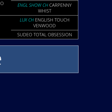
IO
ENGL SHOW CH
CAR­PENNY
WHIST
LUX CH
ENG­LISH TOUCH
VEN­WOOD
S
SUDEO TOTAL OBSE­SSION
e