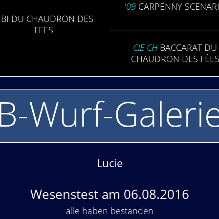
'09
CAR­PENNY SCEN­AR
IBI DU CHAU­DRON DES
FEES
CIE CH
BACC­ARAT DU
CHAU­DRON DES FÉE
B-Wurf-Galeri
Lucie
Wesenstest am 06.08.2016
alle haben bestanden