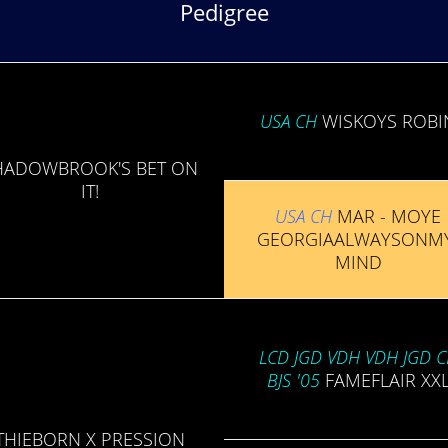
Pedigree
USA CH
WISKOYS ROBI
HADOW­BROOK'S BET ON
IT!
USA CH
MAR - MOYE
GEORGIA­ALWAYS­ONM
MIND
LCD JGD VDH VDH JGD 
BJS '05
FAME­FLAIR XX
THIE­BORN X PRES­SION