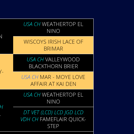
USA CH
WEATHER­TOP EL
NINO
N
WIS­COYS IRISH LACE OF
BRIMAR
USA CH
VALLEY­WOOD
BLACK­THORN BRIER
Y­
USA CH
MAR - MOYE LOVE
AFFAIR AT KAI DEN
USA CH
WEATHER­TOP EL
NINO
CH
DT VET (LCD) LCD JGD LCD
L
VDH CH
FAME­FLAIR QUICK­
STEP