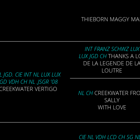
THIE­BORN MAGGY MA
INT FRANZ SCHWZ LUX
LUX JGD CH
THANKS A L
DE LA LEGE­NDE DE L
LOUTRE
L JGD. CIE INT NL LUX LUX
JGD VDH CH NL .JSGR '08
CREEK­WATER VERTIGO
NL CH
CREEK­WATER FR
SALLY
WITH LOVE
CIE NL VDH LCD CH SG N