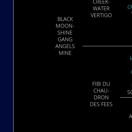
CREEK­
C
WATER
VER­TIGO
BLACK
MOON­
SHINE
GANG
ANGELS
MINE
FIBI DU
CHAU­
S
DRON
DES FEES