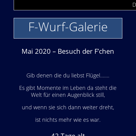
D
F-Wurf-Galerie
Mai 2020 – Besuch der F’chen
Gib denen die du liebst Flügel…….
Es gibt Momente im Leben da steht die
Welt für einen Augenblick still,
und wenn sie sich dann weiter dreht,
ist nichts mehr wie es war.
42 Tage alt