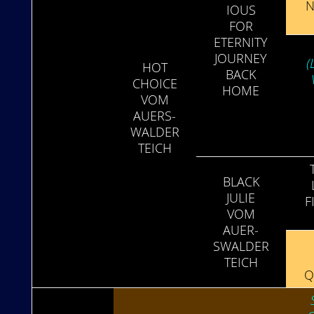
N
IOUS
FOR
ETER­NITY
JOU­RNEY
(
HOT
BACK
CHOICE
HOME
VOM
AUERS­
WALDER
TEICH
BLACK
JULIE
F
VOM
AUER­
SWALDER
TEICH
Q