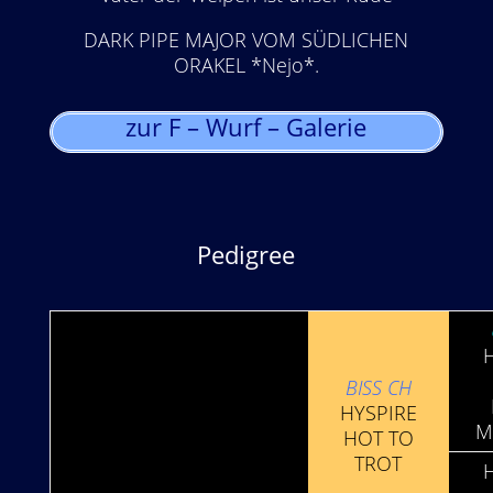
DARK PIPE MAJOR VOM SÜDLICHEN
ORAKEL *Nejo*.
zur F – Wurf – Galerie
Pedigree
BISS CH
HYS­PIRE
M
HOT TO
TROT