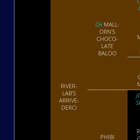
C
CH
MALL­
ORN’S
CHOCO­
LATE
BALOO
RIVER­
LAB’S
J
ARRIVE­
S
DERCI
R
PHIBI
G