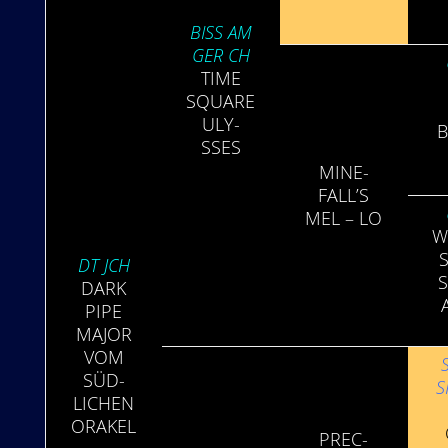
BISS AM
GER CH
TIME
SQU­ARE
ULY­
B
SSES
MINE­
FALL’S
MEL – LO
W
DT JCH
S
DARK
PIPE
MAJOR
VOM
SÜD­
S
LICH­EN
ORA­KEL
PREC­